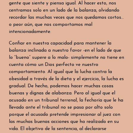
gente que siente y piensa igual. Al hacer esto, nos
centramos solo en un lado de la balanza, olvidando
recordar las muchas veces que nos quedamos cortos…
o peor aún, que nos comportamos mal
intencionadamente.
Confiar en nuestra capacidad para mantener la
balanza inclinada a nuestro favor -en el lado de que
lo “bueno” supere a lo malo- simplemente no tiene en
cuenta cómo un Dios perfecto ve nuestro
comportamiento. Al igual que la lucha contra la
obesidad a través de la dieta y el ejercicio, la lucha es
gradual. De hecho, podemos hacer muchas cosas
buenas y dignas de alabanza. Pero al igual que el
acusado en un tribunal terrenal, la fechoría que le ha
llevado ante el tribunal no se pasa por alto solo
porque el acusado pretende impresionar al juez con
las muchas buenas acciones que ha realizado en su
vida. El objetivo de la sentencia, al declararse