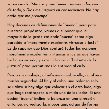
variación de:
“Mira,
soy
una
buena
persona,
después
de
todo
, y
Dios
me
juzgará
en
consecuencia
. No
hay
nada
que
me
preocupe
”.
Hay docenas de definiciones de “bueno”, pero para
nuestros propósitos, vamos a suponer que la
mayoría de la gente entiende “bueno” como algo
parecido a “moralmente excelente, virtuoso o justo”.
Es de suponer que Dios contará todas las acciones
moralmente excelentes, virtuosas o justas que hayan
hecho en su vida, y esto inclinará la “balanza de la
justicia” para permitirnos la entrada al cielo.
Pero esta analogía, al reflexionar sobre ella, no ofrece
mucha seguridad. Al fin y al cabo, una balanza solo
se utiliza si hay algo que colocar en el otro lado, algo
que haga contrapeso o mida uno de los lados. Si una
acción “buena” inclina la balanza en una dirección,
entonces no realizarla, o peor aún, actuar de forma