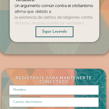
Un argumento común contra el cristianismo
afirma que, debido a
la existencia de cientos de religiones contra
dictorias, ninguna puede ser verdadera.
En este diálogo,
Sigue Leyendo
un ateo presenta esta idea como una “parad
oja” frente a Frank
Turek, cuestionando cómo los creyentes pu
eden estar tan seguros cuando otros creen
cosas opuestas con la misma convicción.
La diferencia entre paradoja y verdad
Frank responde señalando que no
se trata de una paradoja, sino de una realida
REGÍSTRATE PARA MANTENERTE
d básica sobre cómo funciona la verdad.
CONECTADO
Cuando dos afirmaciones se contradicen,
no pueden ser ambas correctas.
El número de personas que creen algo
no determina su veracidad. Para ilustrarlo,