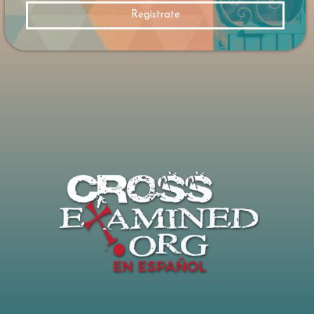
Frank utiliza un ejemplo matemático sencillo
Regístrate
: si varias personas afirman respuestas difere
ntes a una misma operación,
solo una puede ser correcta, independiente
mente de cuántos estén convencidos de
lo contrario. La evidencia como criterio El
punto central de la respuesta de Frank
es que las creencias no deben evaluarse por
la confianza emocional de quienes las sosti
enen, sino por la evidencia que las respalda.
No todas las religiones ofrecen el mismo tip
o de evidencia ni hacen las mismas afirmaci
ones verificables.
Según Frank, el cristianismo se apoya en una
cadena específica de razonamiento: si la ve
rdad existe, si Dios existe, si los milagros son
posibles y si Jesús resucitó de
entre los muertos, entonces las afirmacione
s centrales del cristianismo son verdaderas.