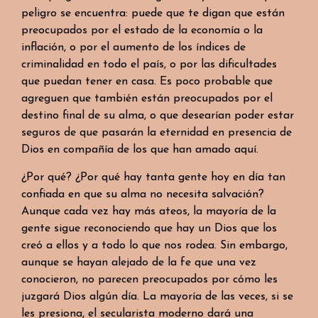
peligro se encuentra: puede que te digan que están
preocupados por el estado de la economía o la
inflación, o por el aumento de los índices de
criminalidad en todo el país, o por las dificultades
que puedan tener en casa. Es poco probable que
agreguen que también están preocupados por el
destino final de su alma, o que desearían poder estar
seguros de que pasarán la eternidad en presencia de
Dios en compañía de los que han amado aquí.
¿Por qué? ¿Por qué hay tanta gente hoy en día tan
confiada en que su alma no necesita salvación?
Aunque cada vez hay más ateos, la mayoría de la
gente sigue reconociendo que hay un Dios que los
creó a ellos y a todo lo que nos rodea. Sin embargo,
aunque se hayan alejado de la fe que una vez
conocieron, no parecen preocupados por cómo les
juzgará Dios algún día. La mayoría de las veces, si se
les presiona, el secularista moderno dará una