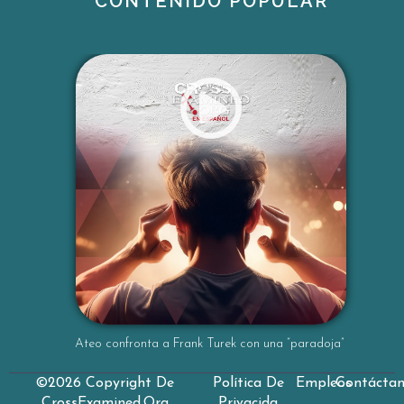
CONTENIDO POPULAR
creen lo que creen porque les resulta atracti
vo o emocionalmente satisfactorio. Sin
embargo, Frank subraya que el deseo no es
un criterio válido para determinar la verdad.
Algo no
es verdadero simplemente porque alguien q
uiera creerlo. La cuestión clave no […]
...
Ateo confronta a Frank Turek con una “paradoja”
©2026 Copyright De
Política De
Empleos
Contácta
CrossExamined.org
Privacida