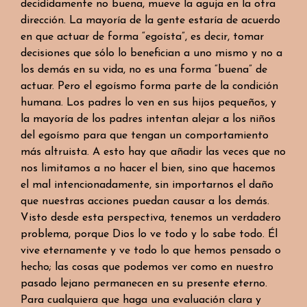
decididamente no buena, mueve la aguja en la otra
dirección. La mayoría de la gente estaría de acuerdo
en que actuar de forma “egoísta”, es decir, tomar
decisiones que sólo lo benefician a uno mismo y no a
los demás en su vida, no es una forma “buena” de
actuar. Pero el egoísmo forma parte de la condición
humana. Los padres lo ven en sus hijos pequeños, y
la mayoría de los padres intentan alejar a los niños
del egoísmo para que tengan un comportamiento
más altruista. A esto hay que añadir las veces que no
nos limitamos a no hacer el bien, sino que hacemos
el mal intencionadamente, sin importarnos el daño
que nuestras acciones puedan causar a los demás.
Visto desde esta perspectiva, tenemos un verdadero
problema, porque Dios lo ve todo y lo sabe todo. Él
vive eternamente y ve todo lo que hemos pensado o
hecho; las cosas que podemos ver como en nuestro
pasado lejano permanecen en su presente eterno.
Para cualquiera que haga una evaluación clara y