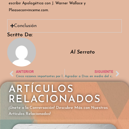
escribir
Apologética
con J. Warner Wallace y
Pleaseconvinceme.com.
Conclusión
Scritto Da:
Al Serrato
ANTERIOR
SIGUIENTE
Cinco razones importantes por las que los cristianos deben estudiar apologética
Agradar a Dios en medio del confinamiento
ARTÍCULOS
RELACIONADOS
¡Únete a la Conversación! Descubre Más con Nuestros
Artículos Relacionados!