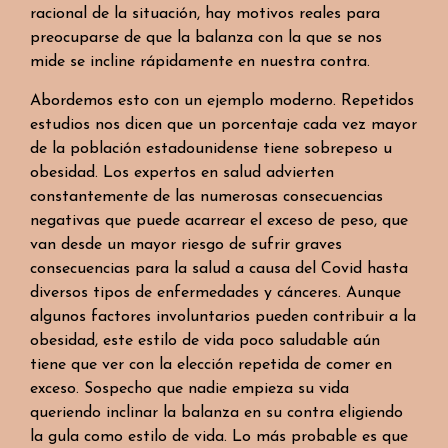
racional de la situación, hay motivos reales para
preocuparse de que la balanza con la que se nos
mide se incline rápidamente en nuestra contra.
Abordemos esto con un ejemplo moderno. Repetidos
estudios nos dicen que un porcentaje cada vez mayor
de la población estadounidense tiene sobrepeso u
obesidad. Los expertos en salud advierten
constantemente de las numerosas consecuencias
negativas que puede acarrear el exceso de peso, que
van desde un mayor riesgo de sufrir graves
consecuencias para la salud a causa del Covid hasta
diversos tipos de enfermedades y cánceres. Aunque
algunos factores involuntarios pueden contribuir a la
obesidad, este estilo de vida poco saludable aún
tiene que ver con la elección repetida de comer en
exceso. Sospecho que nadie empieza su vida
queriendo inclinar la balanza en su contra eligiendo
la gula como estilo de vida. Lo más probable es que