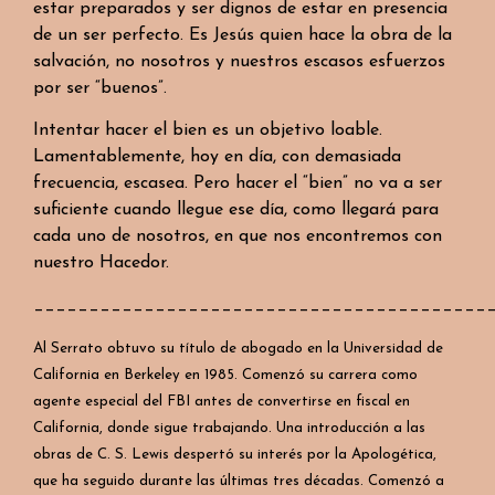
estar preparados y ser dignos de estar en presencia
de un ser perfecto. Es Jesús quien hace la obra de la
salvación, no nosotros y nuestros escasos esfuerzos
por ser “buenos”.
Intentar hacer el bien es un objetivo loable.
Lamentablemente, hoy en día, con demasiada
frecuencia, escasea. Pero hacer el “bien” no va a ser
suficiente cuando llegue ese día, como llegará para
cada uno de nosotros, en que nos encontremos con
nuestro Hacedor.
_________________________________________
Al Serrato
obtuvo
su
título
de
abogado
en la
Universidad
de
California en Berkeley en 1985.
Comenzó
su
carrera
como
agente
especial
del FBI
antes
de
convertirse
en fiscal en
California, donde
sigue
trabajando
. Una
introducción
a
las
obras
de C. S. Lewis
despertó
su
interés
por la
Apologética
,
que
ha
seguido
durante
las
últimas
tres
décadas
.
Comenzó
a