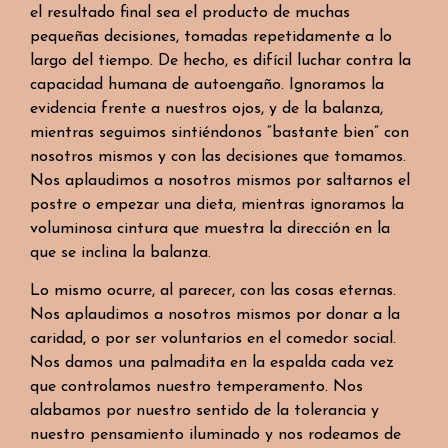
el resultado final sea el producto de muchas
pequeñas decisiones, tomadas repetidamente a lo
largo del tiempo. De hecho, es difícil luchar contra la
capacidad humana de autoengaño. Ignoramos la
evidencia frente a nuestros ojos, y de la balanza,
mientras seguimos sintiéndonos “bastante bien” con
nosotros mismos y con las decisiones que tomamos.
Nos aplaudimos a nosotros mismos por saltarnos el
postre o empezar una dieta, mientras ignoramos la
voluminosa cintura que muestra la dirección en la
que se inclina la balanza.
Lo mismo ocurre, al parecer, con las cosas eternas.
Nos aplaudimos a nosotros mismos por donar a la
caridad, o por ser voluntarios en el comedor social.
Nos damos una palmadita en la espalda cada vez
que controlamos nuestro temperamento. Nos
alabamos por nuestro sentido de la tolerancia y
nuestro pensamiento iluminado y nos rodeamos de