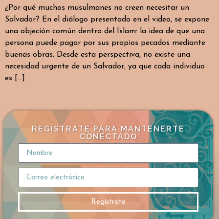
¿Por qué muchos musulmanes no creen necesitar un
Salvador? En el diálogo presentado en el video, se expone
una objeción común dentro del Islam: la idea de que una
persona puede pagar por sus propios pecados mediante
buenas obras. Desde esta perspectiva, no existe una
necesidad urgente de un Salvador, ya que cada individuo
es […]
REGÍSTRATE PARA MANTENERTE
CONECTADO
Regístrate