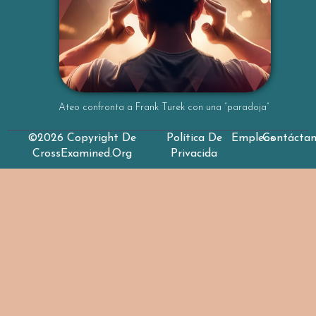
Ateo confronta a Frank Turek con una “paradoja”
©2026 Copyright De
Política De
Empleos
Contácta
CrossExamined.org
Privacida