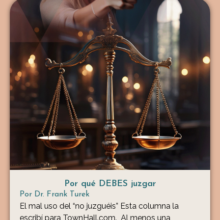
Por qué DEBES juzgar
Por
Dr. Frank Turek
El mal uso del “no juzguéis” Esta columna la
escribí para TownHall.com. Al menos una