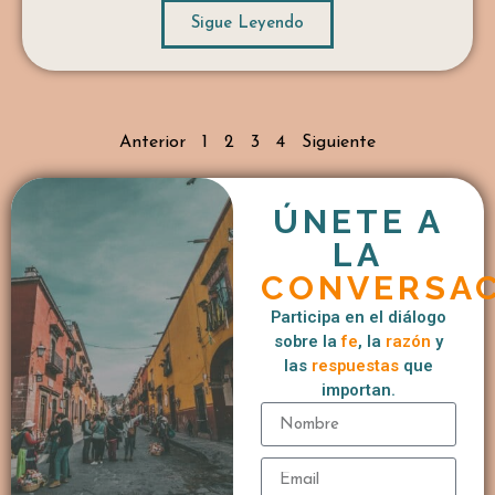
SURGE, que apuntan al inicio definitivo del
Sigue Leyendo
continuo […]
...
Anterior
1
2
3
4
Siguiente
ÚNETE A
LA
CONVERSA
Participa en el diálogo
sobre la
fe
, la
razón
y
las
respuestas
que
importan.