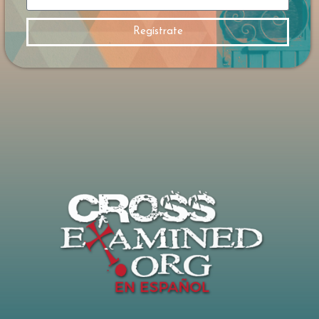
no determina su veracidad. Para ilustrarlo,
Frank utiliza un ejemplo matemático sencillo
Regístrate
: si varias personas afirman respuestas difere
ntes a una misma operación,
solo una puede ser correcta, independiente
mente de cuántos estén convencidos de
lo contrario. La evidencia como criterio El
punto central de la respuesta de Frank
es que las creencias no deben evaluarse por
la confianza emocional de quienes las sosti
enen, sino por la evidencia que las respalda.
No todas las religiones ofrecen el mismo tip
o de evidencia ni hacen las mismas afirmaci
ones verificables.
Según Frank, el cristianismo se apoya en una
cadena específica de razonamiento: si la ve
rdad existe, si Dios existe, si los milagros son
posibles y si Jesús resucitó de
entre los muertos, entonces las afirmacione