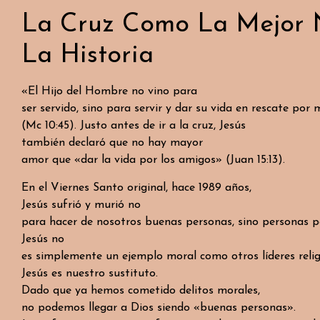
La Cruz Como La Mejor 
La Historia
«El Hijo del Hombre no vino para
ser servido, sino para servir y dar su vida en rescate por 
(Mc 10:45). Justo antes de ir a la cruz, Jesús
también declaró que no hay mayor
amor que «dar la vida por los amigos» (Juan 15:13).
En el Viernes Santo original, hace 1989 años,
Jesús sufrió y murió no
para hacer de nosotros buenas personas, sino personas 
Jesús no
es simplemente un ejemplo moral como otros líderes relig
Jesús es nuestro sustituto.
Dado que ya hemos cometido delitos morales,
no podemos llegar a Dios siendo «buenas personas».