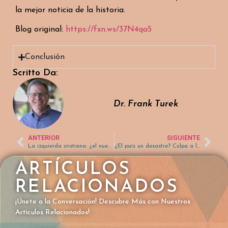
la mejor noticia de la historia.
Blog original:
https://fxn.ws/37N4qa5
Conclusión
Scritto Da:
Dr. Frank Turek
ANTERIOR
SIGUIENTE
La izquierda cristiana: ¿el nuevo árbitro de la moralidad?
¿El país un desastre? Culpa a la Iglesia
ARTÍCULOS
RELACIONADOS
¡Únete a la Conversación! Descubre Más con Nuestros
Artículos Relacionados!