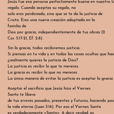
Jesús fue esa persona perfectamente buena en nuestro lug
regalo. Cuando aceptas su regalo, no
solo eres perdonado, sino que se te da la justicia de
Cristo. Eres una nueva creación adoptada en la
familia de
Dios por gracia, independientemente de tus obras (2
Cor. 5:17-21, Ef. 2:8).
Sin la gracia, todos recibiremos justicia.
Si piensas en tu vida y en todas las cosas ocultas que has
¿realmente quieres la justicia de Dios?
La justicia es recibir lo que te mereces.
La gracia es recibir lo que no mereces.
La única manera de evitar la justicia es aceptar la graci
Aceptar el sacrificio que Jesús hizo el Viernes
Santo te libera
de tus errores pasados, presentes y futuros, haciendo pos
la vida eterna (Juan 3:16). Por eso el Viernes Santo
es verdaderamente «Santo». A decir verdad, es