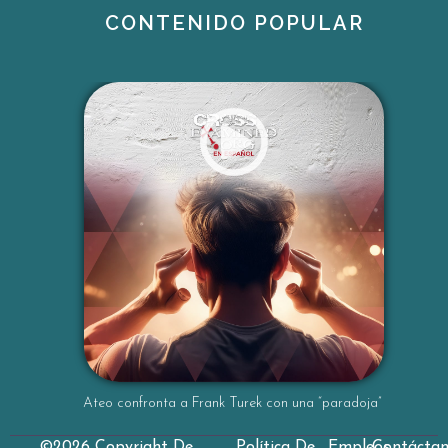
CONTENIDO POPULAR
Ambos coinciden en que muchas personas
creen lo que creen porque les resulta atracti
vo o emocionalmente satisfactorio. Sin
embargo, Frank subraya que el deseo no es
un criterio válido para determinar la verdad.
Algo no
es verdadero simplemente porque alguien q
uiera creerlo. La cuestión clave no […]
...
Ateo confronta a Frank Turek con una “paradoja”
©2026 Copyright De
Política De
Empleos
Contácta