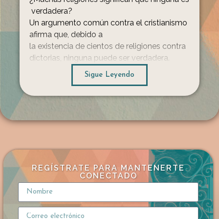
verdadera?
Un argumento común contra el cristianismo
afirma que, debido a
la existencia de cientos de religiones contra
dictorias, ninguna puede ser verdadera.
En este diálogo,
Sigue Leyendo
un ateo presenta esta idea como una “parad
oja” frente a Frank
Turek, cuestionando cómo los creyentes pu
eden estar tan seguros cuando otros creen
cosas opuestas con la misma convicción.
La diferencia entre paradoja y verdad
Frank responde señalando que no
se trata de una paradoja, sino de una realida
REGÍSTRATE PARA MANTENERTE
d básica sobre cómo funciona la verdad.
CONECTADO
Cuando dos afirmaciones se contradicen,
no pueden ser ambas correctas.
El número de personas que creen algo