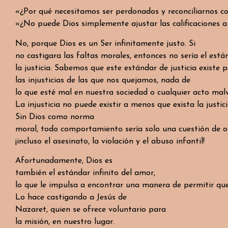
«¿Por qué necesitamos ser perdonados y reconciliarnos co
«¿No puede Dios simplemente ajustar las calificaciones 
No, porque Dios es un Ser infinitamente justo. Si
no castigara las faltas morales, entonces no sería el están
la justicia. Sabemos que este estándar de justicia existe 
las injusticias de las que nos quejamos, nada de
lo que esté mal en nuestra sociedad o cualquier acto ma
La injusticia no puede existir a menos que exista la justic
Sin Dios como norma
moral, todo comportamiento sería solo una cuestión de o
¡incluso el asesinato, la violación y el abuso infantil!
Afortunadamente, Dios es
también el estándar infinito del amor,
lo que le impulsa a encontrar una manera de permitir q
Lo hace castigando a Jesús de
Nazaret, quien se ofrece voluntario para
la misión, en nuestro lugar.