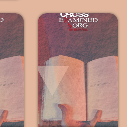
antenido
el Originador, los ateos […]
ntre las
...