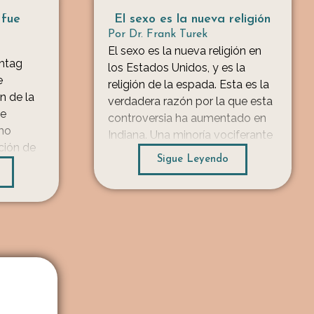
 fue
El sexo es la nueva religión
Por
Dr. Frank Turek
El sexo es la nueva religión en
shtag
los Estados Unidos, y es la
e
religión de la espada. Esta es la
n de la
verdadera razón por la que esta
se
controversia ha aumentado en
mo
Indiana. Una minoría vociferante
ción de
y determinada de la religión del
Sigue Leyendo
to con
sexo está intimidando y la
amente un
talando tradicionalistas quienes
e debe
necesitan una ley que les
va
permita que […]
echo que
...