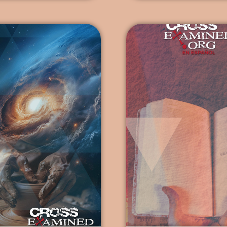
ienen afirmaciones de
sagradas que habían m
completamente
durante mucho tiempo. E
ctorias. Incluso he leído
instituciones de más […]
me instaba a […]
...