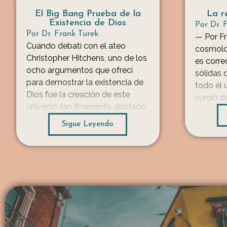
El Big Bang Prueba de la
La re
Existencia de Dios
Por
Dr. 
Por
Dr. Frank Turek
— Por Fr
Cuando debatí con el ateo
cosmolog
Christopher Hitchens, uno de los
es corre
ocho argumentos que ofrecí
sólidas 
para demostrar la existencia de
todo el 
Dios fue la creación de este
surgió d
universo tan finamente ajustado
explosió
a partir de la nada. Hablé de las
del univ
Sigue Leyendo
cinco líneas principales de
siguiente
evidencia científica, denotadas
espacio,
por el acrónimo SURGE, que
[…]
apuntan al inicio definitivo del
...
continuo […]
...