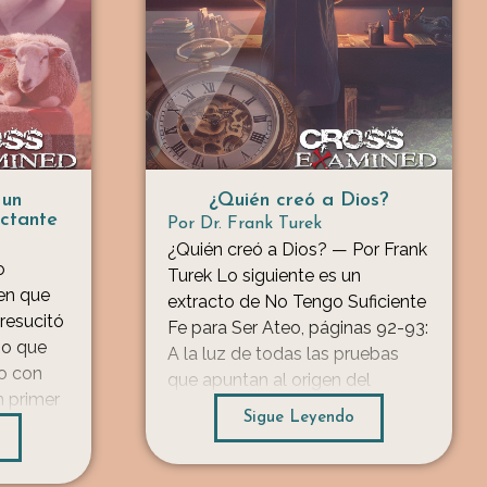
 un
¿Quién creó a Dios?
ctante
Por
Dr. Frank Turek
¿Quién creó a Dios? — Por Frank
o
Turek Lo siguiente es un
en que
extracto de No Tengo Suficiente
 resucitó
Fe para Ser Ateo, páginas 92-93:
no que
A la luz de todas las pruebas
io con
que apuntan al origen del
n primer
universo espacio-temporal, el
Sigue Leyendo
 la noche
Originador debe estar fuera del
n muchas
universo espacio-temporal.
icas
Cuando se sugiere que Dios es