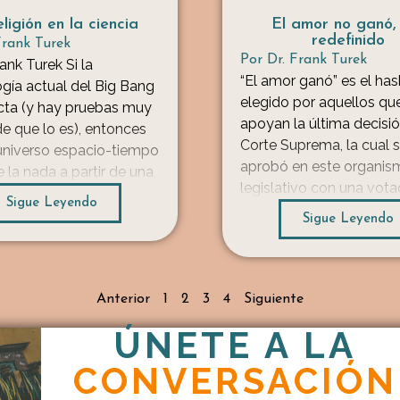
ligión en la ciencia
El amor no ganó,
redefinido
Frank Turek
Por
Dr. Frank Turek
ank Turek Si la
“El amor ganó” es el ha
ía actual del Big Bang
elegido por aquellos qu
cta (y hay pruebas muy
apoyan la última decisió
de que lo es), entonces
Corte Suprema, la cual 
universo espacio-tiempo
aprobó en este organis
e la nada a partir de una
legislativo con una vota
n. Por lo tanto, la causa
Sigue Leyendo
5-4. Sí no estás conten
erso parecería tener los
Sigue Leyendo
ella, entonces eres sol
s atributos: · sin
malvado intolerante qu
 porque creó el espacio
callarse y apoyar la nue
legislación. Olvida el h
Anterior
1
2
3
4
Siguiente
[…]
ÚNETE A LA
...
CONVERSACIÓN