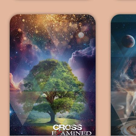
tenemos acceso; 2) nos dice la
que cont
verdad […]
verdad 
contradi
...
una que 
...