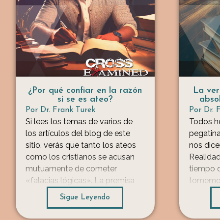
¿Por qué confiar en la razón
La ver
si se es ateo?
absol
concis
Por
Dr. Frank Turek
Por
Dr. 
pegat
Si lees los temas de varios de
Todos h
los artículos del blog de este
pegatin
sitio, verás que tanto los ateos
nos dice
como los cristianos se acusan
Realidad
mutuamente de cometer
tiempo q
«falacias lógicas». La premisa
tomemos 
que defienden ambas partes es
pegatina
Sigue Leyendo
que existe un ámbito objetivo de
a las div
la razón al que: 1) todos
mundo a 