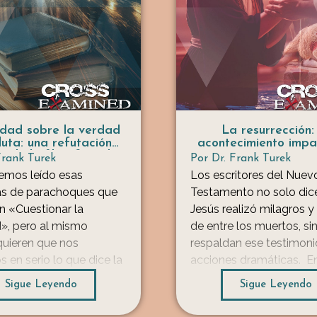
dad sobre la verdad
La resurrección:
uta: una refutación
acontecimiento impa
a de la filosofía «de
Frank Turek
Por
Dr. Frank Turek
ina de parachoques»
emos leído esas
Los escritores del Nuev
as de parachoques que
Testamento no solo dic
n «Cuestionar la
Jesús realizó milagros y
», pero al mismo
de entre los muertos, si
uieren que nos
respaldan ese testimon
en serio lo que dice la
acciones dramáticas. E
. Algunas incluso instan
lugar, prácticamente de
Sigue Leyendo
Sigue Leyendo
ersas religiones del
a la mañana abandona
«coexistir», religiones
de sus creencias y práct