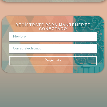
cosas opuestas con la misma convicción.
La diferencia entre paradoja y verdad
Frank responde señalando que no
se trata de una paradoja, sino de una realida
REGÍSTRATE PARA MANTENERTE
d básica sobre cómo funciona la verdad.
CONECTADO
Cuando dos afirmaciones se contradicen,
no pueden ser ambas correctas.
El número de personas que creen algo
no determina su veracidad. Para ilustrarlo,
Frank utiliza un ejemplo matemático sencillo
Regístrate
: si varias personas afirman respuestas difere
ntes a una misma operación,
solo una puede ser correcta, independiente
mente de cuántos estén convencidos de
lo contrario. La evidencia como criterio El
punto central de la respuesta de Frank
es que las creencias no deben evaluarse por
la confianza emocional de quienes las sosti