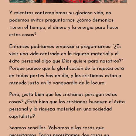
Y mientras contemplamos su gloriosa vida, no
podemos evitar preguntarnos: ¿cómo demonios
tienen el tiempo, el dinero y la energía para hacer
estas cosas?
Entonces podríamos empezar a preguntarnos: “¿Es
vivir una vida centrada en la riqueza material y el
éxito personal algo que Dios quiere para nosotros?”
Porque parece que la glorificación de la riqueza está
en todas partes hoy en día, y los cristianos están a
menudo justo en la vanguardia de la locura.
Pero, ¿está bien que los cristianos persigan estas
cosas? ¿Está bien que los cristianos busquen el éxito
personal y la riqueza material en una sociedad
capitalista?
Seamos sencillos. Volvamos a las cosas que
necesitamos. Todos necesitamos dos cosas en