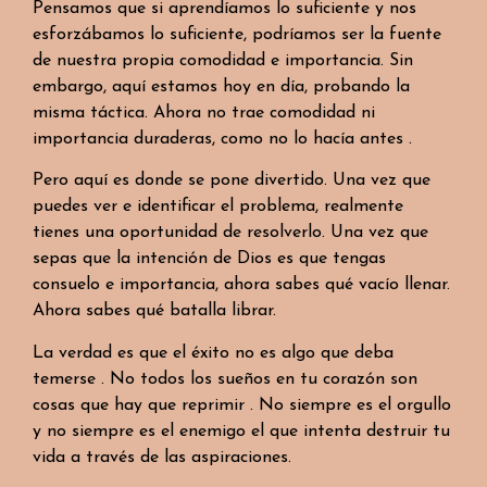
Pensamos que si aprendíamos lo suficiente y nos
esforzábamos lo suficiente, podríamos ser la fuente
de nuestra propia comodidad e importancia. Sin
embargo, aquí estamos hoy en día, probando la
misma táctica. Ahora no trae comodidad ni
importancia duraderas, como no lo hacía antes .
Pero aquí es donde se pone divertido. Una vez que
puedes ver e identificar el problema, realmente
tienes una oportunidad de resolverlo. Una vez que
sepas que la intención de Dios es que tengas
consuelo e importancia, ahora sabes qué vacío llenar.
Ahora sabes qué batalla librar.
La verdad es que el éxito no es algo que deba
temerse . No todos los sueños en tu corazón son
cosas que hay que reprimir . No siempre es el orgullo
y no siempre es el enemigo el que intenta destruir tu
vida a través de las aspiraciones.