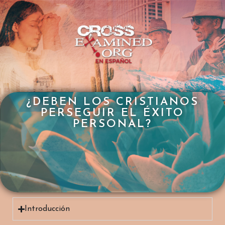
¿DEBEN LOS CRISTIANOS
PERSEGUIR EL ÉXITO
¿ES LA VERDAD LA
PERSONAL?
MISMA EN TODOS LOS
IDIOMAS?
Introducción