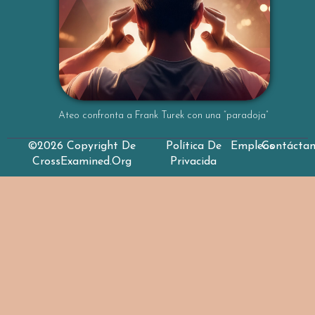
Ateo confronta a Frank Turek con una “paradoja”
©2026 Copyright De
Política De
Empleos
Contácta
CrossExamined.org
Privacida