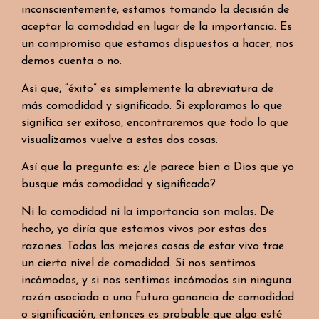
inconscientemente, estamos tomando la decisión de
aceptar la comodidad en lugar de la importancia. Es
un compromiso que estamos dispuestos a hacer, nos
demos cuenta o no.
Así que, “éxito” es simplemente la abreviatura de
más comodidad y significado. Si exploramos lo que
significa ser exitoso, encontraremos que todo lo que
visualizamos vuelve a estas dos cosas.
Así que la pregunta es: ¿le parece bien a Dios que yo
busque más comodidad y significado?
Ni la comodidad ni la importancia son malas. De
hecho, yo diría que estamos vivos por estas dos
razones. Todas las mejores cosas de estar vivo trae
un cierto nivel de comodidad. Si nos sentimos
incómodos, y si nos sentimos incómodos sin ninguna
razón asociada a una futura ganancia de comodidad
o significación, entonces es probable que algo esté