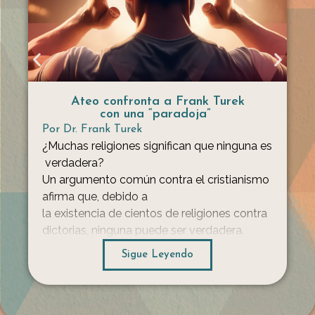
Ateo confronta a Frank Turek
con una “paradoja”
Por
Dr. Frank Turek
¿Muchas religiones significan que ninguna es
verdadera?
Un argumento común contra el cristianismo
afirma que, debido a
la existencia de cientos de religiones contra
dictorias, ninguna puede ser verdadera.
En este diálogo,
Sigue Leyendo
un ateo presenta esta idea como una “parad
oja” frente a Frank
Turek, cuestionando cómo los creyentes pu
eden estar tan seguros cuando otros creen