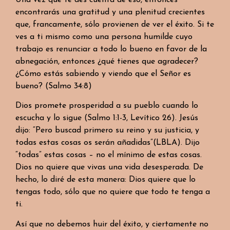
encontrarás una gratitud y una plenitud crecientes
que, francamente, sólo provienen de ver el éxito. Si te
ves a ti mismo como una persona humilde cuyo
trabajo es renunciar a todo lo bueno en favor de la
abnegación, entonces ¿qué tienes que agradecer?
¿Cómo estás sabiendo y viendo que el Señor es
bueno? (Salmo 34:8)
Dios promete prosperidad a su pueblo cuando lo
escucha y lo sigue (Salmo 1:1-3, Levítico 26). Jesús
dijo: “Pero buscad primero su reino y su justicia, y
todas estas cosas os serán añadidas”(LBLA). Dijo
“todas” estas cosas – no el mínimo de estas cosas.
Dios no quiere que vivas una vida desesperada. De
hecho, lo diré de esta manera: Dios quiere que lo
tengas todo, sólo que no quiere que todo te tenga a
ti.
Así que no debemos huir del éxito, y ciertamente no