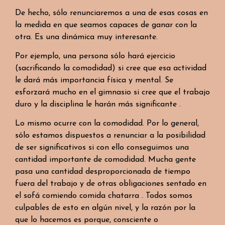
De hecho, sólo renunciaremos a una de esas cosas en
la medida en que seamos capaces de ganar con la
otra. Es una dinámica muy interesante.
Por ejemplo, una persona sólo hará ejercicio
(sacrificando la comodidad) si cree que esa actividad
le dará más importancia física y mental. Se
esforzará mucho en el gimnasio si cree que el trabajo
duro y la disciplina le harán más significante .
Lo mismo ocurre con la comodidad. Por lo general,
sólo estamos dispuestos a renunciar a la posibilidad
de ser significativos si con ello conseguimos una
cantidad importante de comodidad. Mucha gente
pasa una cantidad desproporcionada de tiempo
fuera del trabajo y de otras obligaciones sentado en
el sofá comiendo comida chatarra . Todos somos
culpables de esto en algún nivel, y la razón por la
que lo hacemos es porque, consciente o