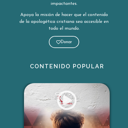
impactantes.
no existe. Incluso Richard
Dawkins, citado en la conversación, sostiene
Apoya la misión de hacer que el contenido
con alto grado de certeza que Dios
de la apologética cristiana sea
accesible en
no existe y considera erróneos a quienes dis
todo el mundo.
crepan con él.
Esto coloca al ateísmo dentro del mismo m
Donar
arco de afirmaciones de verdad que critica.
Creer porque se desea vs. creer porque es v
erdad
CONTENIDO POPULAR
Ambos coinciden en que muchas personas
creen lo que creen porque les resulta atracti
vo o emocionalmente satisfactorio. Sin
embargo, Frank subraya que el deseo no es
un criterio válido para determinar la verdad.
Algo no
es verdadero simplemente porque alguien q
uiera creerlo. La cuestión clave no […]
...