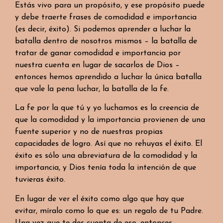
Estás vivo para un propósito, y ese propósito puede
y debe traerte frases de comodidad e importancia
(es decir, éxito). Si podemos aprender a luchar la
batalla dentro de nosotros mismos – la batalla de
tratar de ganar comodidad e importancia por
nuestra cuenta en lugar de sacarlos de Dios –
entonces hemos aprendido a luchar la única batalla
que vale la pena luchar, la batalla de la fe.
La fe por la que tú y yo luchamos es la creencia de
que la comodidad y la importancia provienen de una
fuente superior y no de nuestras propias
capacidades de logro. Así que no rehuyas el éxito. El
éxito es sólo una abreviatura de la comodidad y la
importancia, y Dios tenía toda la intención de que
tuvieras éxito.
En lugar de ver el éxito como algo que hay que
evitar, míralo como lo que es: un regalo de tu Padre.
Una vez que te des cuenta de eso, entonces